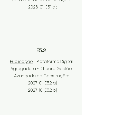
- 2026-01 [E5.1
a];
E5.2
Publicação
- Plataforma Digital
Agregadora - DT para Gestão
Avançada da Construção:
- 2027-01 [E5
.2
a];
- 2027
-10 [E5
.2
b];