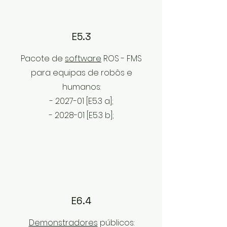
E5.3
Pacote de
software
ROS - FMS
para equipas de robôs e
humanos:
- 2027-01 [E5
.3
a];
- 2028
-01 [E5
.3
b];
E6.4
Demonstradores
públicos: