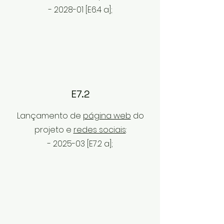
- 2028-01 [E6
.4
a];
E7.2
Lançamento de
página web
do
projeto e
redes sociais
:
- 2025-03 [E7.2
a];