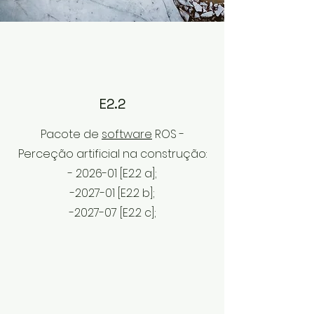
E2.2
Pacote de
software
ROS -
Perceção artificial na construção:
- 2026-01 [E2.2 a];
-2027-01 [E2.2 b
];
-2027-07
[E2.2 c
];