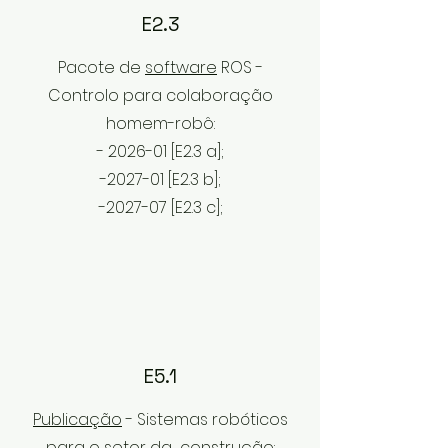
E2.3
Pacote de
software
ROS -
Controlo para colaboração
homem-robô:
- 2026-01 [E2.3 a];
-2027-01 [E2.3 b
];
-2027-07
[E2.3 c
];
E5.1
Publicação
- Sistemas robóticos
para o setor da construção: