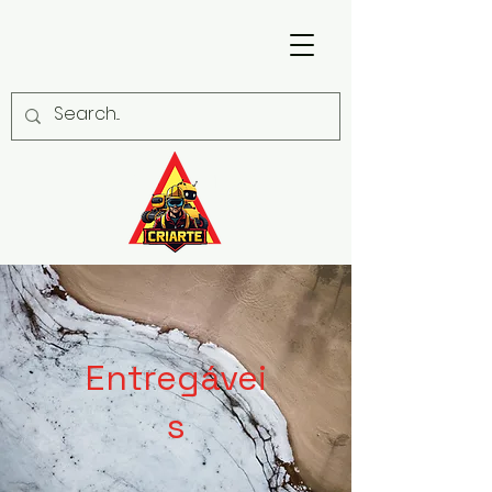
Entregávei
s