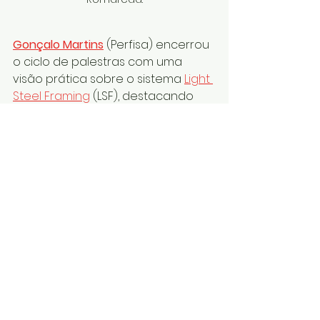
Gonçalo Martins
 (Perfisa) encerrou 
o ciclo de palestras com uma 
visão prática sobre o sistema 
Light 
Steel Framing
 (LSF), destacando 
várias inovações recentes e o seu 
impacto na sustentabilidade, 
desempenho e facilidade de 
execução. Destaca-se o espírito 
de melhoria contínua e 
transparência, vitais para um setor 
da construção que se procura 
reinventar.
O SKINIUM é um sistema 
multicamada modular 
para a construção de 
paredes exteriores em LSF 