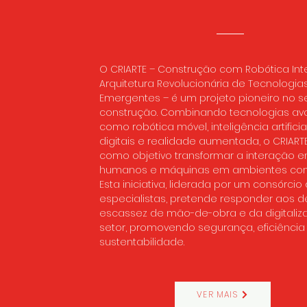
O CRIARTE – Construção com Robótica Int
Arquitetura Revolucionária de Tecnologia
Emergentes – é um projeto pioneiro no s
construção. Combinando tecnologias av
como robótica móvel, inteligência artifici
digitais e realidade aumentada, o CRIART
como objetivo transformar a interação e
humanos e máquinas em ambientes com
Esta iniciativa, liderada por um consórcio
especialistas, pretende responder aos d
escassez de mão-de-obra e da digitaliz
setor, promovendo segurança, eficiência
sustentabilidade.
VER MAIS