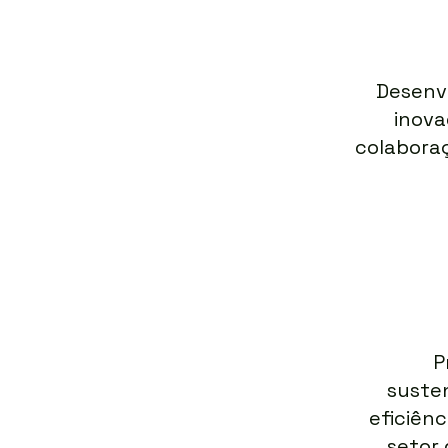
Desenv
inova
colabora
P
susten
eficiênc
setor