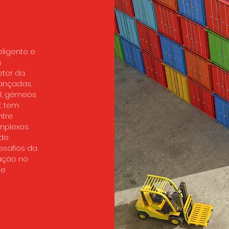
eligente e
s
etor da
ançadas,
al, gémeos
E tem
ntre
plexos.
 de
esafios da
ação no
 e