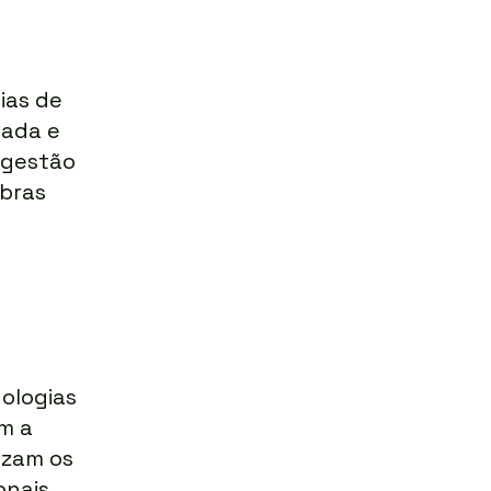
ias de
tada e
 gestão
bras
ologias
m a
uzam os
onais