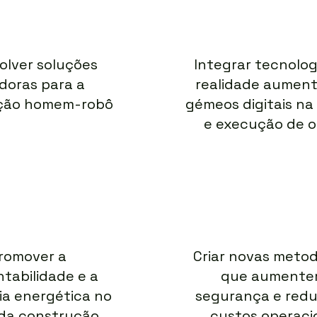
olver soluções
Integrar tecnolog
doras para a
realidade aumen
ção homem-robô
gémeos digitais na
e execução de o
romover a
Criar novas metod
tabilidade e a
que aumente
ia energética no
segurança e red
 da construção
custos operaci