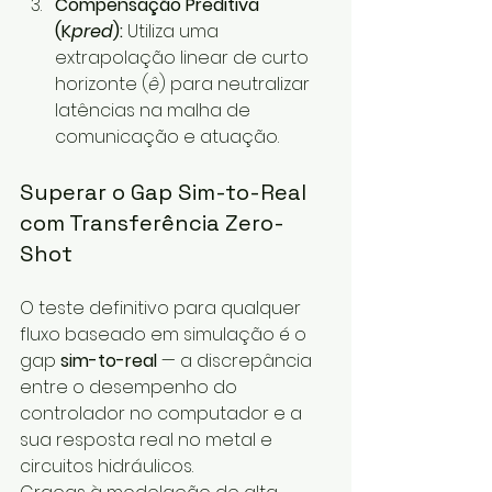
Compensação Preditiva 
(K
pred
):
 Utiliza uma 
extrapolação linear de curto 
horizonte (
ê
) para neutralizar 
latências na malha de 
comunicação e atuação. 
Superar o Gap Sim-to-Real 
com Transferência Zero-
Shot
O teste definitivo para qualquer 
fluxo baseado em simulação é o 
gap 
sim-to-real 
— a discrepância 
entre o desempenho do 
controlador no computador e a 
sua resposta real no metal e 
circuitos hidráulicos.  