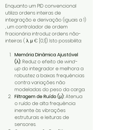
Enquanto um PID convencional 
utiliza ordens inteiras de 
integração e derivação (iguais a 1) 
, um controlador de ordem 
fracionária introduz ordens não-
inteiras ( λ, μ € [0,1]). Isto possibilita:
Memória Dinâmica Ajustável 
(
λ
):
 Reduz o efeito de 
wind-
up
 do integrador e melhora a 
robustez a baixas frequências 
contra variações não 
modeladas do peso da carga.  
Filtragem de Ruído (
μ
):
 Atenua 
o ruído de alta frequência 
inerente às vibrações 
estruturais e leituras de 
sensores.  