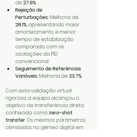
de 
27.9%
.  
Rejeição de 
Perturbações:
 Melhoria de 
28.1%
, apresentando maior 
amortecimento e menor 
tempo de estabilização 
comparado com as 
oscilações do PID 
convencional.  
Seguimento de Referências 
Variáveis:
 Melhoria de 
23.7%
.  
Com esta validação virtual 
rigorosa, a equipa alcançou o 
objetivo de transferência direta, 
conhecida como 
zero-shot 
transfer
. Os mesmos parâmetros 
otimizados no gémeo digital em 
Unity foram carregados 