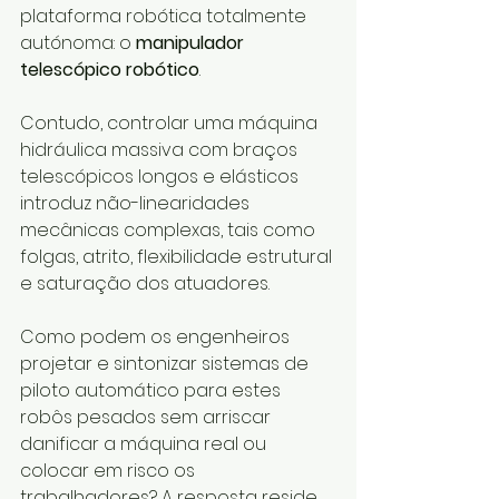
plataforma robótica totalmente 
autónoma: o 
manipulador 
telescópico robótico
.
Contudo, controlar uma máquina 
hidráulica massiva com braços 
telescópicos longos e elásticos 
introduz não-linearidades 
mecânicas complexas, tais como 
folgas, atrito, flexibilidade estrutural 
e saturação dos atuadores.
Como podem os engenheiros 
projetar e sintonizar sistemas de 
piloto automático para estes 
robôs pesados sem arriscar 
danificar a máquina real ou 
colocar em risco os 
trabalhadores? A resposta reside 