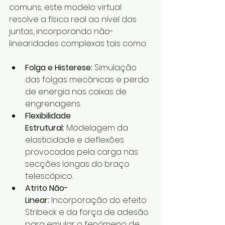
comuns, este modelo virtual 
resolve a física real ao nível das 
juntas, incorporando não-
linearidades complexas tais como:
Folga e Histerese:
 Simulação 
das folgas mecânicas e perda 
de energia nas caixas de 
engrenagens.  
Flexibilidade 
Estrutural:
 Modelagem da 
elasticidade e deflexões 
provocadas pela carga nas 
secções longas do braço 
telescópico.  
Atrito Não-
Linear:
 Incorporação do efeito 
Stribeck e da força de adesão 
para emular o fenómeno de 