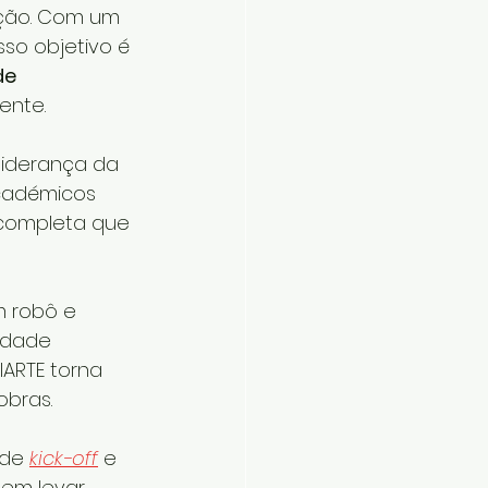
ução. Com um 
sso objetivo é 
de 
ente.
liderança da 
académicos 
 completa que 
 robô e 
idade 
ARTE torna 
obras.
de 
kick-off
 e 
em levar 