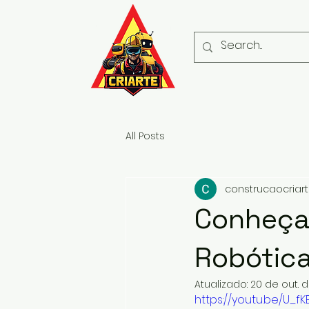
All Posts
construcaocriar
Conheça 
Robótic
Atualizado:
20 de out. 
https://youtu.be/U_fK