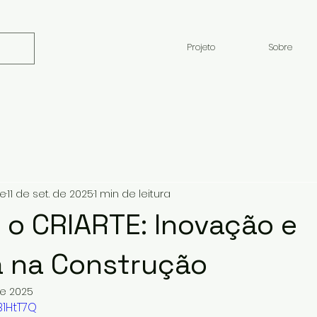
Projeto
Sobre
te
11 de set. de 2025
1 min de leitura
o CRIARTE: Inovação e
a na Construção
de 2025
B1HtT7Q