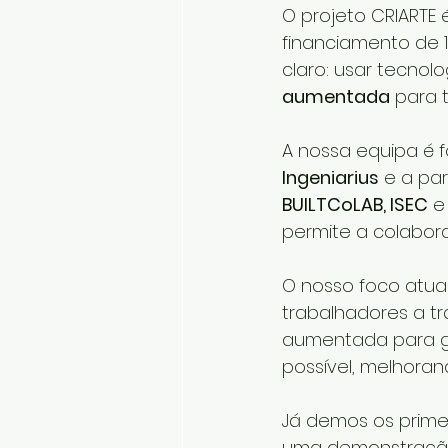
O projeto CRIARTE
financiamento de 1.
claro: usar tecnol
aumentada
 para 
A nossa equipa é f
Ingeniarius
 e a pa
BUILTCoLAB, ISEC
 e
permite a colabo
O nosso foco atua
trabalhadores a t
aumentada para gu
possível, melhoran
Já demos os primei
uma demonstração