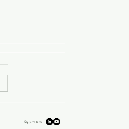
órcio CRIARTE Reúne
SEC: Contagem
escente para o
eiro Demonstrador
Siga-nos
co