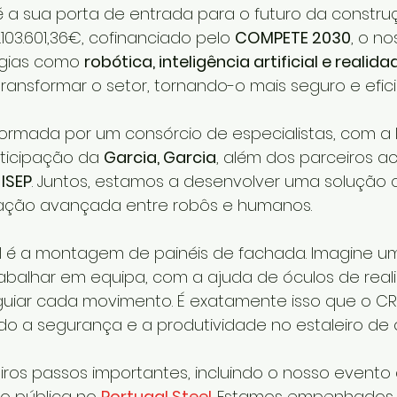
 é a sua porta de entrada para o futuro da constr
103.601,36€, cofinanciado pelo 
COMPETE 2030
, o no
ogias como 
robótica, inteligência artificial e realida
transformar o setor, tornando-o mais seguro e efici
ormada por um consórcio de especialistas, com a 
rticipação da 
Garcia, Garcia
, além dos parceiros 
 
ISEP
. Juntos, estamos a desenvolver uma solução
ração avançada entre robôs e humanos.
l é a montagem de painéis de fachada. Imagine um
rabalhar em equipa, com a ajuda de óculos de real
iar cada movimento. É exatamente isso que o CRI
do a segurança e a produtividade no estaleiro de 
ros passos importantes, incluindo o nosso evento 
 pública no 
Portugal Steel
. Estamos empenhados 