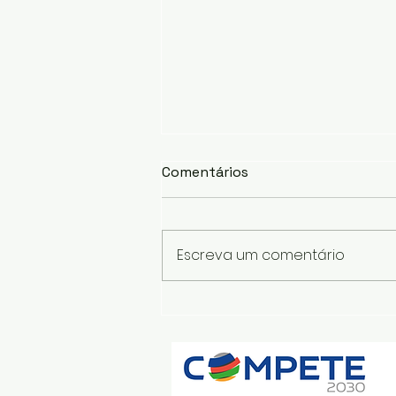
Comentários
Escreva um comentário
A Revolução da
Construção 5.0: Gémeos
Digitais e Robótica
Inteligente na Execução de
Fachadas Industriais