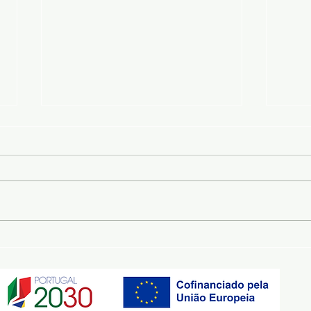
Revolucionar a Robótica de
Cons
Construção com Gémeos
no I
Digitais e Controlo de
Decr
Ordem Fracionária na
Prim
Montagem Autónoma de
Físi